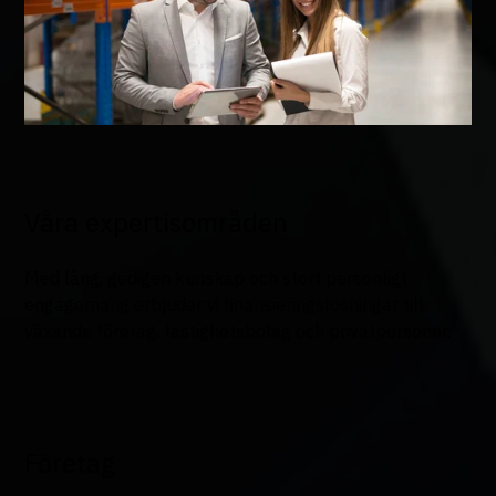
Våra expertisområden
Med lång, gedigen kunskap och stort personligt
engagemang erbjuder vi finansieringslösningar till
växande företag, fastighetsbolag och privatpersoner.
Företag