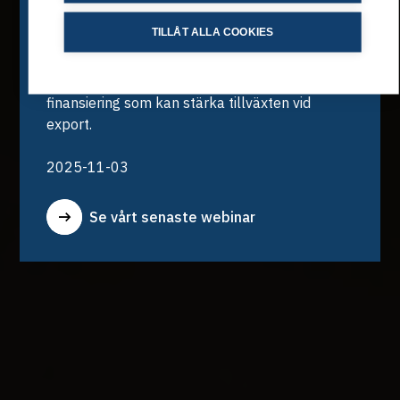
Logga in
Johansson som moderator lyfter vi fram
TILLÅT ALLA COOKIES
utmaningar och möjligheter för svenska
exportföretag. Anna Rytterling från Serafim
Resurser
Finans delar insikter kring likviditet och
finansiering som kan stärka tillväxten vid
export.
Jobba hos oss
2025-11-03
Se vårt senaste webinar