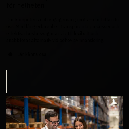
för helheten
Där kompetens och engagemang möts – där hittar du
oss. Med lång erfarenhet, transparenta processer och
effektiva beslutsvägar är vi ett flexibelt och
snabbfotat alternativ vid behov av finansiering.
Lär känna oss