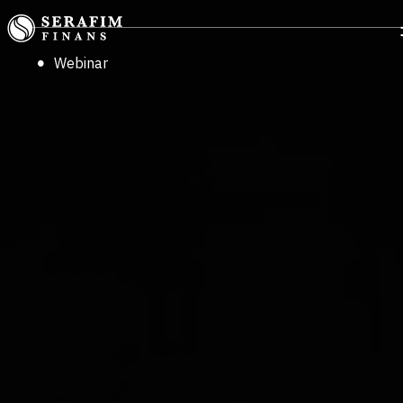
Webinar
Företag
Fastighet
Privat
Om Serafim Finans
Kontakt