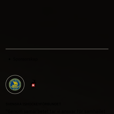
Sponsorskap
SVENSKA ISHOCKEYFÖRBUNDET
“Genom samarbetet tar vi ansvar för samhället