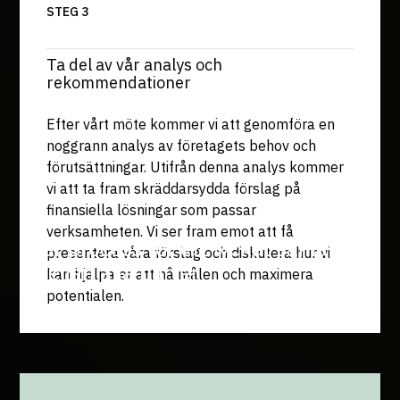
STEG 3
Ta del av vår analys och
rekommendationer
Efter vårt möte kommer vi att genomföra en
noggrann analys av företagets behov och
förutsättningar. Utifrån denna analys kommer
vi att ta fram skräddarsydda förslag på
finansiella lösningar som passar
verksamheten. Vi ser fram emot att få
Vår process för ett lyckat samarbete
presentera våra förslag och diskutera hur vi
mellan alla parter
kan hjälpa er att nå målen och maximera
potentialen.