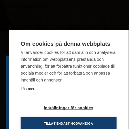
Gasellgalan 2025
2025-12-05
Om cookies på denna webbplats
Vi använder cookies för att samla in och analysera
information om webbplatsens prestanda och
användning, för att förbättra funktioner kopplade till
sociala medier och för att förbättra och anpassa
Senaste webinar
innehåll och annonser.
Läs mer
Redo för global expansion?
Utmaningar och strategiska
Inställningar för cookies
lösningar för att lyckas
TILLÅT ENDAST NÖDVÄNDIGA
Tillsammans med Dagens industri och Andreas