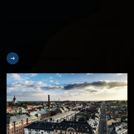
En långsiktig finansiell partner som värdesätter den
personliga relationen. Vi är ett komplement till
Skräddarsydda lösningar
storbanken som hjälper företag att växa.
Våra kompetenta kundansvariga sätter sig in i ert
företags behov. Tillsammans hittar vi den
skräddarsydda lösningen som möjliggör er fortsatta
utveckling.
Läs mer om Serafim Finans