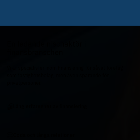
En ledande nischaktör i
finansbranschen
Vi är specialister inom finansiering för såväl företag
som fastighetsbolag, men även sparande för
privatpersoner.
Lång erfarenhet av finansiering
Med lång erfarenhet, transparenta processer och
effektiva beslutsvägar är vi ett flexibelt och
Goda och långa relationer
snabbfotat alternativ när ni behöver finansiering.