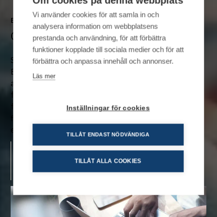
Om cookies på denna webbplats
Vi använder cookies för att samla in och
EXPORTLÅN
analysera information om webbplatsens
Garanti från EKN
prestanda och användning, för att förbättra
funktioner kopplade till sociala medier och för att
Serafim Finans samarbetar med Exportkreditnämnden,
förbättra och anpassa innehåll och annonser.
EKN, en myndighet som lyder under regeringen för att
Läs mer
assistera svenska exportintressen. Genom garantier
från EKN kan vi sprida risken och erbjuda ett
förmånligt exportlån till företagen. Med andra ord, det
Inställningar för cookies
finns goda möjligheter att få hjälp att finansiera sin
exportaffär.
TILLÅT ENDAST NÖDVÄNDIGA
Logga in
TILLÅT ALLA COOKIES
Resurser