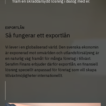
fram en skräddarsydd lösning i dialog med er.
EXPORTLÅN
Så fungerar ett exportlån
Vi lever i en globaliserad värld. Den svenska ekonomin
är exponerad mot omvärlden och utlandsförsäljning är
en naturlig väg framåt för många företag i tillväxt.
Serafim Finans erbjuder därför exportlån, en finansiell
lösning speciellt anpassad för företag som vill skapa
tillväxtmöjligheter internationellt.