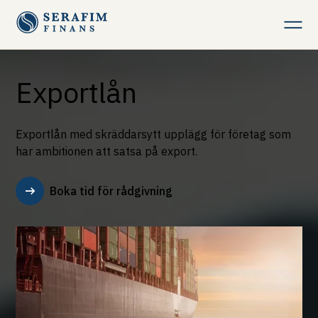
Företag
Exportlån
Fastighet
Exportlån med skräddarsytt upplägg för företag som
har ambitionen att satsa på export.
Privat
Boka tid för rådgivning
Om Serafim Finans
Kontakt