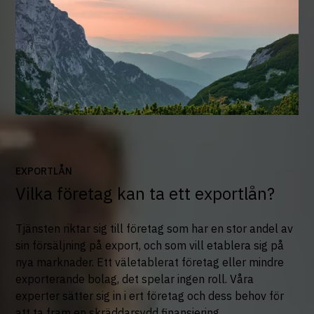
EXPORTLÅN
Vilka företag kan ta ett exportlån?
Tjänsten riktar sig till företag som har en stor andel av
sin försäljning på export, och som vill etablera sig på
nya marknader. Ett väletablerat företag eller mindre
exporterande bolag, det spelar ingen roll. Våra
experter sätter sig in i ert företag och dess behov för
att ta fram en skräddarsydd finansiering.