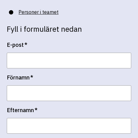
Personer i teamet
Fyll i formuläret nedan
E-post
*
Förnamn
*
Efternamn
*