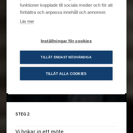
Hör av dig till oss
funktioner kopplade till sociala medier och för att
förbättra och anpassa innehåll och annonser.
Vi har ett brett erbjudande av finansiella
Läs mer
lösningar som vi skräddarsyr efter företagets
specifika behov. Detta sker i dialog mellan
beslutsfattare på bolaget och kundansvarig
Inställningar för cookies
hos oss. Vi består av ett team med bred
kompetens inom företagsfinansiering – redo
TILLÅT ENDAST NÖDVÄNDIGA
att agera som ett professionellt bollplank och
Logga in
leverera positiva kundupplevelser.
TILLÅT ALLA COOKIES
Kontakta en kundansvarig
Resurser
Jobba hos oss
STEG 2
Vi bokar in ett möte