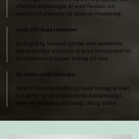
effektiva beslutsvägar är vi ett flexibelt och
snabbfotat alternativ vid behov av finansiering.
Goda och långa relationer
En långsiktig finansiell partner som värdesätter
den personliga relationen. Vi är ett komplement till
storbanken som hjälper företag att växa.
Skräddarsydda lösningar
Serafim Finans synsätt är att varje företag är unikt
och därför tar våra kompetenta kundansvariga
fram en skräddarsydd lösning i dialog med er.