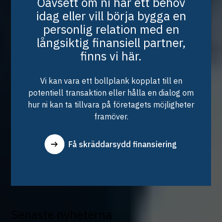
Oavsett om ni har ett behov
fakturan går tillbaka till ert bolag, om kunden inte
idag eller vill börja bygga en
betalar. Motsatsen är fakturaköp utan regress där
personlig relation med en
factoringbolaget övertar risken om fakturamottagaren
långsiktig finansiell partner,
inte betalar.
finns vi här.
Vi kan vara ett bollplank kopplat till en
potentiell transaktion eller hålla en dialog om
hur ni kan ta tillvara på företagets möjligheter
framöver.
Få skräddarsydd finansiering
Senaste nyheterna