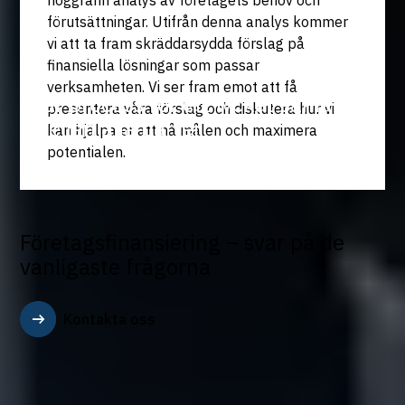
förutsättningar. Utifrån denna analys kommer
vi att ta fram skräddarsydda förslag på
finansiella lösningar som passar
verksamheten. Vi ser fram emot att få
Vår process för ett lyckat samarbete
presentera våra förslag och diskutera hur vi
mellan alla parter
kan hjälpa er att nå målen och maximera
potentialen.
Företagsfinansiering – svar på de
vanligaste frågorna
Kontakta oss