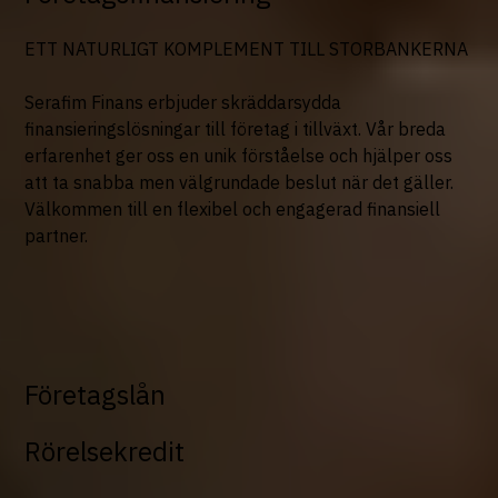
ETT NATURLIGT KOMPLEMENT TILL STORBANKERNA
Serafim Finans erbjuder skräddarsydda
finansieringslösningar till företag i tillväxt. Vår breda
erfarenhet ger oss en unik förståelse och hjälper oss
att ta snabba men välgrundade beslut när det gäller.
Välkommen till en flexibel och engagerad finansiell
partner.
Företagslån
Rörelsekredit
Företagslån med skräddarsytt upplägg till er som har
ambitionen att växa. Vi kan bland annat erbjuda: