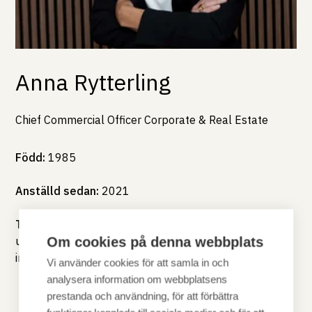
Anna Rytterling
Chief Commercial Officer Corporate & Real Estate
Född:
1985
Anställd sedan:
2021
Tidigare erfarenhet:
Anna har arbetat på Nordea
under 11 år i olika roller, såsom Key Account Manager
Om cookies på denna webbplats
inom Corporate Banking och Investment Banking.
Vi använder cookies för att samla in och
analysera information om webbplatsens
Tillbaka
prestanda och användning, för att förbättra