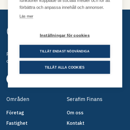
funktioner kopplade till sociala medier och för att
förbättra och anpassa innehåll och annonser.
Läs mer
Inställningar för cookies
TILLÅT ENDAST NÖDVÄNDIGA
Prenumerera för nyheter, rapporter, insikter, webinars
Logga in
och mer.
TILLÅT ALLA COOKIES
Prenumerera
Resurser
Områden
Serafim Finans
Jobba hos oss
Företag
Om oss
Fastighet
Kontakt