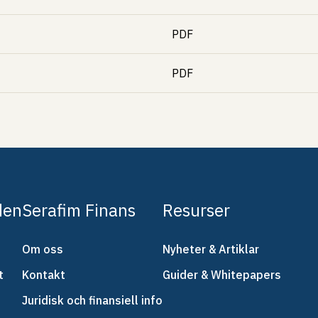
PDF
PDF
den
Serafim Finans
Resurser
Om oss
Nyheter & Artiklar
t
Kontakt
Guider & Whitepapers
Juridisk och finansiell info